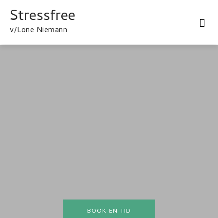
Stressfree
Metakognitiv terapi
Praktisk information
Min Baggrund
v/Lone Niemann
BOOK EN TID