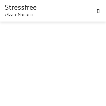
Stressfree
Metakognitiv terapi
Praktisk information
Min Baggrund
v/Lone Niemann